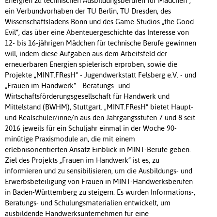
Energien zu technischen Ausbildungsberufen für Mädchen“,
ein Verbundvorhaben der TU Berlin, TU Dresden, des
Wissenschaftsladens Bonn und des Game-Studios „the Good
Evil“, das über eine Abenteuergeschichte das Interesse von
12- bis 16-jährigen Mädchen für technische Berufe gewinnen
will, indem diese Aufgaben aus dem Arbeitsfeld der
erneuerbaren Energien spielerisch erproben, sowie die
Projekte „MINT.FResH“ - Jugendwerkstatt Felsberg e.V. - und
„Frauen im Handwerk“ - Beratungs- und
Wirtschaftsförderungsgesellschaft für Handwerk und
Mittelstand (BWHM), Stuttgart. „MINT.FResH“ bietet Haupt-
und Realschüler/inne/n aus den Jahrgangsstufen 7 und 8 seit
2016 jeweils für ein Schuljahr einmal in der Woche 90-
minütige Praxismodule an, die mit einem
erlebnisorientierten Ansatz Einblick in MINT-Berufe geben.
Ziel des Projekts „Frauen im Handwerk“ ist es, zu
informieren und zu sensibilisieren, um die Ausbildungs- und
Erwerbsbeteiligung von Frauen in MINT-Handwerksberufen
in Baden-Württemberg zu steigern. Es wurden Informations-,
Beratungs- und Schulungsmaterialien entwickelt, um
ausbildende Handwerksunternehmen für eine