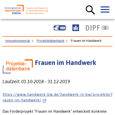
Innovationsportal
Projektedatenbank
Frauen im Handwerk
Frauen im Handwerk
Laufzeit: 01.10.2018 - 31.12.2019
h t t p s : / / w w w . h a n d w e r k - b w . d e / h a n d w e r k - i n - b w / p r o j e k t e / f
r a u e n - i m - h a n d w e r k /
Das Förderprojekt "Frauen im Handwerk" entwickelt konkrete