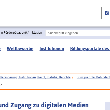
B
 in Förderpädagogik/ Inklusion
e
Wettbewerbe
Institutionen
Bildungsportale des
Behinderung: Institutionen, Recht, Statistik, Berichte
Prinzipien der Behinde
en
und Zugang zu digitalen Medien