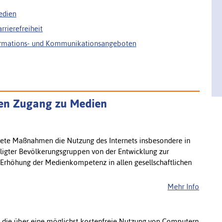
edien
rierefreiheit
nformations- und Kommunikationsangeboten
eien Zugang zu Medien
ignete Maßnahmen die Nutzung des Internets insbesondere in
iligter Bevölkerungsgruppen von der Entwicklung zur
e Erhöhung der Medienkompetenz in allen gesellschaftlichen
Mehr Info
n, die über eine möglichst kostenfreie Nutzung von Computern