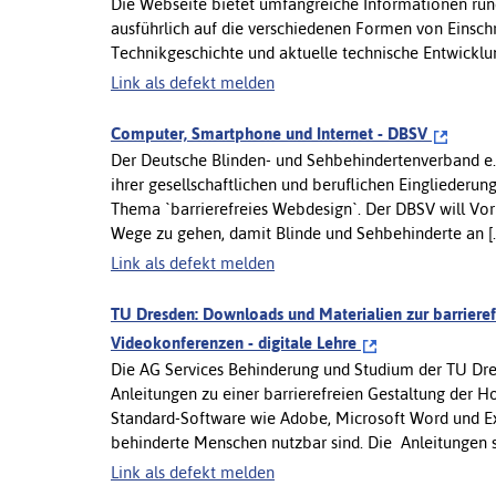
Die Webseite bietet umfangreiche Informationen run
ausführlich auf die verschiedenen Formen von Einsc
Technikgeschichte und aktuelle technische Entwicklu
Link als defekt melden
Computer, Smartphone und Internet - DBSV
Der Deutsche Blinden- und Sehbehindertenverband e.V
ihrer gesellschaftlichen und beruflichen Eingliederun
Thema `barrierefreies Webdesign`. Der DBSV will Vorb
Wege zu gehen, damit Blinde und Sehbehinderte an [..
Link als defekt melden
TU Dresden: Downloads und Materialien zur barriere
Videokonferenzen - digitale Lehre
Die AG Services Behinderung und Studium der TU Dre
Anleitungen zu einer barrierefreien Gestaltung der 
Standard-Software wie Adobe, Microsoft Word und Exc
behinderte Menschen nutzbar sind. Die Anleitungen sin
Link als defekt melden