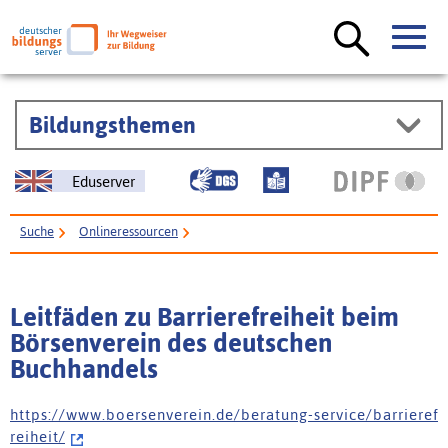
Bildungsthemen
Eduserver
Suche
Onlineressourcen
Leitfäden zu Barrierefreiheit beim Börsenverein des deutschen
Buchhandels
Leitfäden zu Barrierefreiheit beim
Börsenverein des deutschen
Buchhandels
h t t p s : / / w w w . b o e r s e n v e r e i n . d e / b e r a t u n g - s e r v i c e / b a r r i e r e f
r e i h e i t /