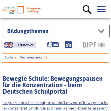
Bildungsthemen
Eduserver
Suche
Onlineressourcen
Bewegte Schule: Bewegungspausen für die Konzentration - beim
Deutschen Schulportal
Bewegte Schule: Bewegungspausen
für die Konzentration - beim
Deutschen Schulportal
h t t p s : / / d e u t s c h e s - s c h u l p o r t a l . d e / k o n z e p t e / b e w e g t e - s c h u
l e - k o n z e n t r a t i o n - d u r c h - s p r i n g e n - r e n n e n - k r a e f t e - m e s s e n /