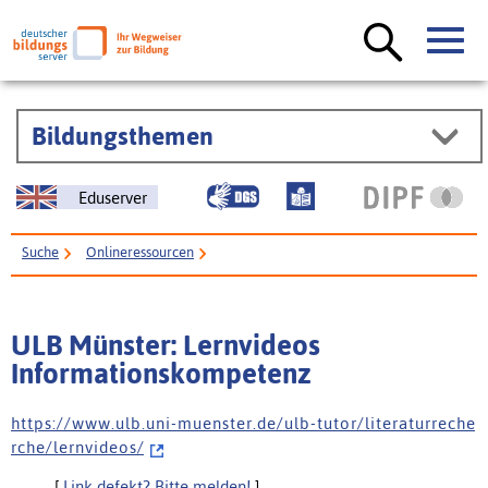
Bildungsthemen
Eduserver
Suche
Onlineressourcen
ULB Münster: Lernvideos Informationskompetenz
ULB Münster: Lernvideos
Informationskompetenz
h t t p s : / / w w w . u l b . u n i - m u e n s t e r . d e / u l b - t u t o r / l i t e r a t u r r e c h e
r c h e / l e r n v i d e o s /
[
Link defekt? Bitte melden!
]