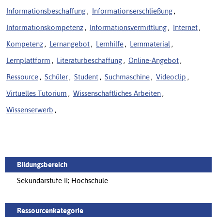
Informationsbeschaffung
,
Informationserschließung
,
Informationskompetenz
,
Informationsvermittlung
,
Internet
,
Kompetenz
,
Lernangebot
,
Lernhilfe
,
Lernmaterial
,
Lernplattform
,
Literaturbeschaffung
,
Online-Angebot
,
Ressource
,
Schüler
,
Student
,
Suchmaschine
,
Videoclip
,
Virtuelles Tutorium
,
Wissenschaftliches Arbeiten
,
Wissenserwerb
,
Bildungsbereich
Sekundarstufe II; Hochschule
Ressourcenkategorie