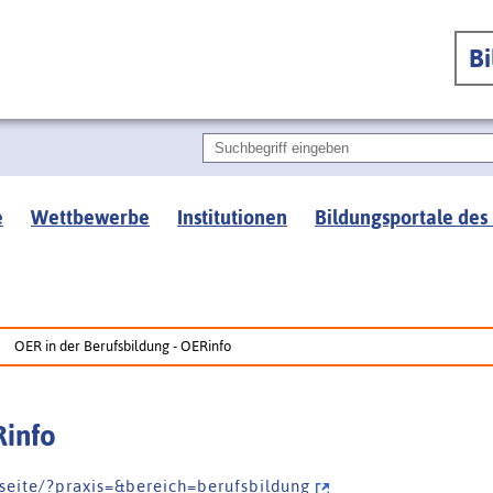
B
e
Wettbewerbe
Institutionen
Bildungsportale des
OER in der Berufsbildung - OERinfo
Rinfo
 s e i t e / ? p r a x i s = & b e r e i c h = b e r u f s b i l d u n g