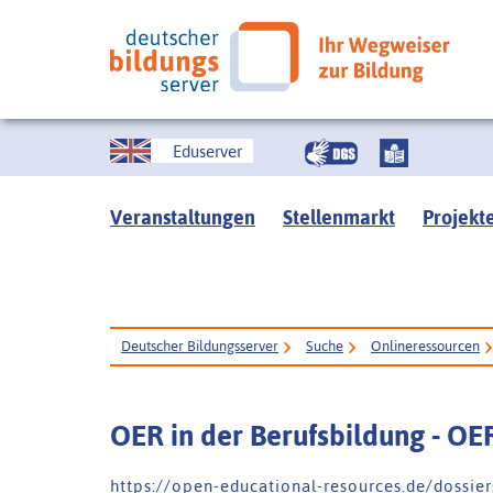
Eduserver
Veranstaltungen
Stellenmarkt
Projekt
Deutscher Bildungsserver
Suche
Onlineressourcen
OER in der Berufsbildung - OE
h t t p s : / / o p e n - e d u c a t i o n a l - r e s o u r c e s . d e / d o s s i e r