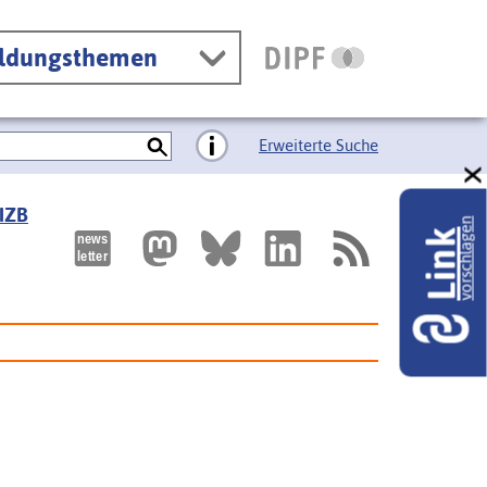
ildungsthemen
Erweiterte Suche
 IZB
vorschlagen
Link