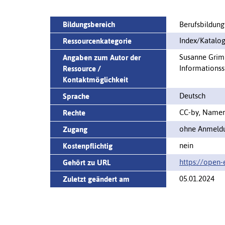
Bildungsbereich
Berufsbildung
Index/Katalo
Ressourcenkategorie
Susanne Grimm
Angaben zum Autor der
Informationss
Ressource /
Kontaktmöglichkeit
Deutsch
Sprache
CC-by, Name
Rechte
ohne Anmeldu
Zugang
nein
Kostenpflichtig
https://‌open
Gehört zu URL
05.01.2024
Zuletzt geändert am