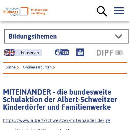
Bildungsthemen
Eduserver
Suche
Onlineressourcen
MITEINANDER - die bundesweite Schulaktion der Albert-Schweitzer
Kinderdörfer und Familienwerke
MITEINANDER - die bundesweite
Schulaktion der Albert-Schweitzer
Kinderdörfer und Familienwerke
h t t p s : / / w w w . a l b e r t - s c h w e i t z e r - m i t e i n a n d e r . d e /