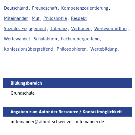
Deutschland
,
Freundschaft
,
Kompetenzorientierung
,
Miteinander
,
Mut
,
Philosophie
,
Respekt
,
Soziales Engagement
,
Toleranz
,
Vertrauen
,
Wertevermittlung
,
Wertewandel
,
Schulaktion
,
Fächerübergreifend
,
Konfessionsübergreifend
,
Philosophieren
,
Wertebildung
,
Bildungsbereich
Grundschule
Angaben zum Autor der Ressource / Kontaktmöglichkeit
miteinander@albert-schweitzer-miteinander.de