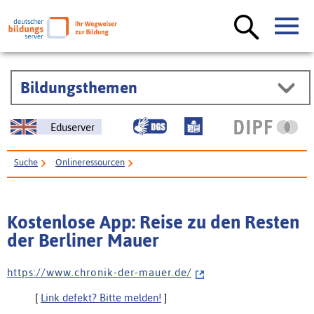
Bildungsthemen
Eduserver
Suche
Onlineressourcen
Kostenlose App: Reise zu den Resten der Berliner Mauer
Kostenlose App: Reise zu den Resten
der Berliner Mauer
h t t p s : / / w w w . c h r o n i k - d e r - m a u e r . d e /
[
Link defekt? Bitte melden!
]