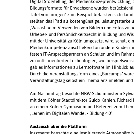
Digital Storytelling, der Medienkonzeptentwicklung
Bildungsformate für Erwachsene wurden berücksichtigt.
Tafel von morgen“ zum Beispiel befassten sich damit,
stellten das iPad als kostengünstige, leistungsstarke
„Was ist beim Verwenden von Bildern und Fotos zu be
Urheber- und Persönlichkeitsrecht in Bildung und Wis
mit der Universität zu Köln umgesetzt wird, schult e
Medienkompetenz anschließend an andere Kinder ihr
festen IT-Ansprechpartnern an Schulen und im Rahme
zukunftsorientierter Technologien, wie beispielsweis
gab es Informationen zu Lernsoftware im Hinblick auf
Durch die Veranstaltungsform eines „Barcamps“ ware
Veranstaltungstag selbst ein Thema anzumelden und d
Am Nachmittag besuchte NRW-Schulministerin Sylvia L
mit dem Kölner Stadtdirektor Guido Kahlen, Richard
an einem Kölner Gymnasium und Referent zum Thema
„Lernen im Digitalen Wandel - Bildung 4.0".
Austausch über die Plattform
Insgesamt herrschte eine inspirierende Atmosphäre be