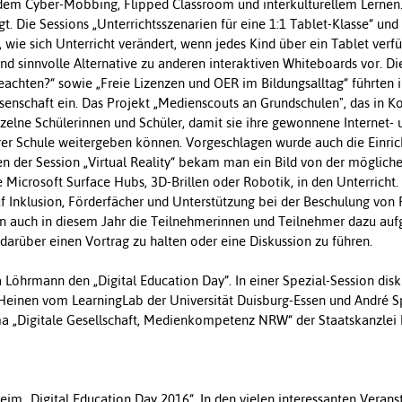
, dem Cyber-Mobbing, Flipped Classroom und interkulturellem Lernen
 Die Sessions „Unterrichtsszenarien für eine 1:1 Tablet-Klasse“ und 
 wie sich Unterricht verändert, wenn jedes Kind über ein Tablet verf
 und sinnvolle Alternative zu anderen interaktiven Whiteboards vor. Di
achten?“ sowie „Freie Lizenzen und OER im Bildungsalltag“ führten i
senschaft ein. Das Projekt „Medienscouts an Grundschulen", das in 
inzelne Schülerinnen und Schüler, damit sie ihre gewonnene Internet- 
er Schule weitergeben können. Vorgeschlagen wurde auch die Einri
n der Session „Virtual Reality“ bekam man ein Bild von der möglich
e Microsoft Surface Hubs, 3D-Brillen oder Robotik, in den Unterrich
 Inklusion, Förderfächer und Unterstützung bei der Beschulung von F
n auch in diesem Jahr die Teilnehmerinnen und Teilnehmer dazu auf
arüber einen Vortrag zu halten oder eine Diskussion zu führen.
öhrmann den „Digital Education Day”. In einer Spezial-Session disku
 Heinen vom LearningLab der Universität Duisburg-Essen und André S
 „Digitale Gesellschaft, Medienkompetenz NRW“ der Staatskanzlei
im „Digital Education Day 2016“. In den vielen interessanten Verans