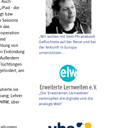
. Auch
„iPad - die
ügt bzw.
e Sessions
n das
Kooperation
„Wir wollen mit dem Phrasebook
und
Geflüchtete auf der Reise und bei
chtung von
der Ankunft in Europa
en Einbindung
unterstützen....
t. Außerdem
lüchtlingen.
gefordert, am
tierte sie
„Die ‘Erweiterten Lernwelten’
pang, Lehrer
verknüpfen die digitale und die
 NRW, über
analoge Welt“
taltungen,