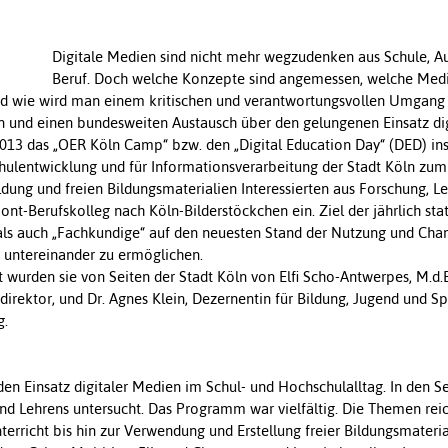
Digitale Medien sind nicht mehr wegzudenken aus Schule, A
Beruf. Doch welche Konzepte sind angemessen, welche Medie
 und wie wird man einem kritischen und verantwortungsvollen Umgan
n und einen bundesweiten Austausch über den gelungenen Einsatz dig
 2013 das „OER Köln Camp“ bzw. den „Digital Education Day“ (DED) in
hulentwicklung und für Informationsverarbeitung der Stadt Köln zum
ldung und freien Bildungsmaterialien Interessierten aus Forschung, L
t-Berufskolleg nach Köln-Bilderstöckchen ein. Ziel der jährlich sta
“ als auch „Fachkundige“ auf den neuesten Stand der Nutzung und Chan
 untereinander zu ermöglichen.
urden sie von Seiten der Stadt Köln von Elfi Scho-Antwerpes, M.d.
direktor, und Dr. Agnes Klein, Dezernentin für Bildung, Jugend und S
g.
en Einsatz digitaler Medien im Schul- und Hochschulalltag. In den S
nd Lehrens untersucht. Das Programm war vielfältig. Die Themen re
erricht bis hin zur Verwendung und Erstellung freier Bildungsmateri