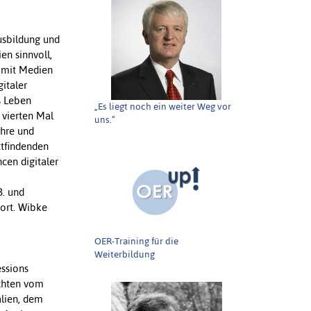
usbildung und
n sinnvoll,
g mit Medien
italer
s Leben
„Es liegt noch ein weiter Weg vor
 vierten Mal
uns.“
ehre und
ttfindenden
cen digitaler
B. und
port. Wibke
OER-Training für die
Weiterbildung
essions
ichten vom
alien, dem