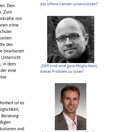
das offene Lernen unterstützen!“
zen. Den
nn. Zum
hrkräfte mit
önnen ohne
Schüler
beiten
lfe des
e bearbeitet.
 Unterricht
, in dem
„OER sind eine gute Möglichkeit,
oder eine
dieses Problem zu lösen“
isse
enheit ist es
glichkeit,
r Beratung
äßigen
skutieren und