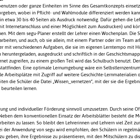
 benutzen oder ganze Einheiten im Sinne des Gesamtkonzepts einset
vorgeben, wobei in Pflicht- und Wahlmodule differenziert werden ka
/in etwa 30 bis 40 Seiten als Ausdruck notwendig. Dafür gehen die Le
mit Internetanschluss und einer Möglichkeit zum Ausdrucken) und k
nen. Mit dem segu-Planer erstellt der Lehrer einen Wochenplan. Die 
rbeiten, und auch, ob sie allein, mit einem Partner oder im Team ar
ter mit verschiedenen Aufgaben, die sie im eigenen Lerntempo mit Hi
 heruntergeladen, ausgedruckt und schriftlich in der Geschichtsmapp
ernet zugreifen, zu einem großen Teil wird das Schulbuch benutzt. Der
tattfinden. Eine optimale Lernumgebung wäre ein Selbstlernzentrum
e Arbeitsplätze mit Zugriff auf weitere Geschichte-Lernmaterialien 
ten die Schüler die Datei „Wissen_vernetzen“, mit der sie die Ergebn
beurteilen lernen.
ung und individueller Förderung sinnvoll umzusetzen. Durch seine Off
 Neben dem konventionellen Einsatz der Arbeitsblätter besteht die Mö
rbeiten zu lassen. So bleibt den Lehrerinnen und Lehrern viel Zeit zu
Bei der Anwendung von segu wird empfohlen, den Schülern in regelm
u geben, ihre Ergebnisse zu präsentieren, mit den Mitschülern zu di