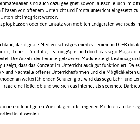
Lernmaterialien sind auch dazu geeignet, sowohl ausschließlich im of
n Phasen von offenem Unterricht und Frontalunterricht eingesetzt zu
nterricht integriert werden.
 Laptopklassen oder den Einsatz von mobilen Endgeräten wie ipads im
schland, das digitale Medien, selbstgesteuertes Lernen und OER didak
acebook, iTunesU, Youtube, LearningApps und durch das segu-Magazin 
itet. Die Anzahl der heruntergeladenen Module steigt beständig und
gu zeigt, dass das Konzept im Unterricht auch gut funktioniert. Da 
or- und Nachteile offener Unterrichtsformen und die Möglichkeiten 
ethoden an weiterführenden Schulen gibt, wird das segu-Lehr- und L
e Frage eine Rolle, ob und wie sich das Internet als geeignete Darbie
en können sich mit guten Vorschlägen oder eigenen Modulen an das s
röffentlicht werden.