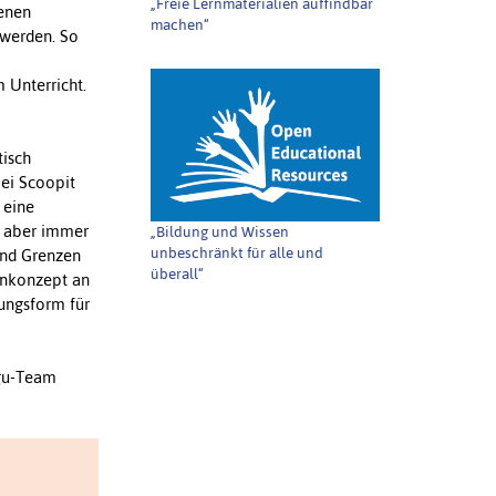
„Freie Lernmaterialien auffindbar
fenen
machen“
 werden. So
 Unterricht.
tisch
bei Scoopit
 eine
es aber immer
„Bildung und Wissen
unbeschränkt für alle und
und Grenzen
überall“
ernkonzept an
tungsform für
egu-Team