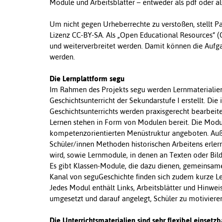
Module und Arbeitsblätter – entweder als pdf oder a
Um nicht gegen Urheberrechte zu verstoßen, stellt P
Lizenz CC-BY-SA. Als „Open Educational Resources“ 
und weiterverbreitet werden. Damit können die Auf
werden.
Die Lernplattform segu
Im Rahmen des Projekts segu werden Lernmaterialien 
Geschichtsunterricht der Sekundarstufe I erstellt. Di
Geschichtsunterrichts werden praxisgerecht bearbeite
Lernen stehen in Form von Modulen bereit. Die Modu
kompetenzorientierten Menüstruktur angeboten. Auß
Schüler/innen Methoden historischen Arbeitens erle
wird, sowie Lernmodule, in denen an Texten oder Bil
Es gibt Klassen-Module, die dazu dienen, gemeinsam
Kanal von seguGeschichte finden sich zudem kurze Ler
Jedes Modul enthält Links, Arbeitsblätter und Hinweis
umgesetzt und darauf angelegt, Schüler zu motiviere
Die Unterrichtsmaterialien sind sehr flexibel einsetzb