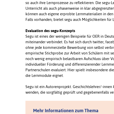
so auch ihre Lernprozesse zu reflektieren. Die segu-
Unterricht als auch phasenweise in klar abgegrenzte
können auch eigene erprobte Lernmaterialien in den U
Falls vorhanden, bietet segu auch Möglichkeiten für
Evaluation des segu-Konzepts
Segu ist eines der wenigen Beispiele für OER in Deut
miteinander verbindet. Es hat sich durch twitter, f
ohne jede kommerzielle Bewerbung von selbst verbre
empirische Stichprobe zur Arbeit von Schülern mit se
noch wenig empirisch belastbaren Aufschluss über V
individueller Förderung und differenzierender Lernm
Partnerschulen evaluiert. Hier spielt insbesondere di
die Lernmodule eignet.
Segu ist ein Autorenprojekt. Geschichtslehrer/-inn
wenden, die sorgfältig geprüft und gegebenenfalls ve
Mehr Informationen zum Thema