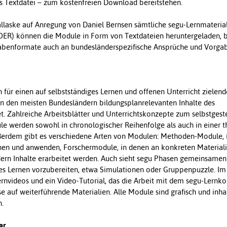
ls Textdatei – zum kostenfreien Download bereitstehen.
allaske auf Anregung von Daniel Bernsen sämtliche segu-Lernmaterial
(OER) können die Module in Form von Textdateien heruntergeladen, 
gabenformate auch an bundesländerspezifische Ansprüche und Vorga
für einen auf selbstständiges Lernen und offenen Unterricht zielen
e in den meisten Bundesländern bildungsplanrelevanten Inhalte des
t. Zahlreiche Arbeitsblätter und Unterrichtskonzepte zum selbstgest
le werden sowohl in chronologischer Reihenfolge als auch in einer 
erdem gibt es verschiedene Arten von Modulen: Methoden-Module, 
rnen und anwenden, Forschermodule, in denen an konkreten Materiali
dern Inhalte erarbeitet werden. Auch sieht segu Phasen gemeinsamen
es Lernen vorzubereiten, etwa Simulationen oder Gruppenpuzzle. Im
nvideos und ein Video-Tutorial, das die Arbeit mit dem segu-Lernkon
e auf weiterführende Materialien. Alle Module sind grafisch und inhal
n.
ar