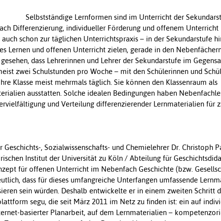
Selbstständige Lernformen sind im Unterricht der Sekundarst
ach Differenzierung, individueller Förderung und offenem Unterrich
 auch schon zur täglichen Unterrichtspraxis – in der Sekundarstufe h
ges Lernen und offenen Unterricht zielen, gerade in den Nebenfächern
 gesehen, dass Lehrerinnen und Lehrer der Sekundarstufe im Gegensa
meist zwei Schulstunden pro Woche – mit den Schülerinnen und Schül
 ihre Klasse meist mehrmals täglich. Sie können den Klassenraum als
rialien ausstatten. Solche idealen Bedingungen haben Nebenfachle
ervielfältigung und Verteilung differenzierender Lernmaterialien für 
 Geschichts-, Sozialwissenschafts- und Chemielehrer Dr. Christoph P
rischen Institut der Universität zu Köln / Abteilung für Geschichtsdid
nzept für offenen Unterricht im Nebenfach Geschichte (bzw. Gesellsc
deutlich, dass für dieses umfangreiche Unterfangen umfassende Lernm
ieren sein würden. Deshalb entwickelte er in einem zweiten Schritt di
lattform segu, die seit März 2011 im Netz zu finden ist: ein auf indiv
ternet-basierter Planarbeit, auf dem Lernmaterialien – kompetenzori