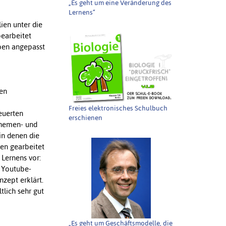
„Es geht um eine Veränderung des
Lernens“
ien unter die
bearbeitet
ben angepasst
den
Freies elektronisches Schulbuch
euerten
erschienen
themen- und
in denen die
en gearbeitet
 Lernens vor:
 Youtube-
zept erklärt.
tlich sehr gut
„Es geht um Geschäftsmodelle, die