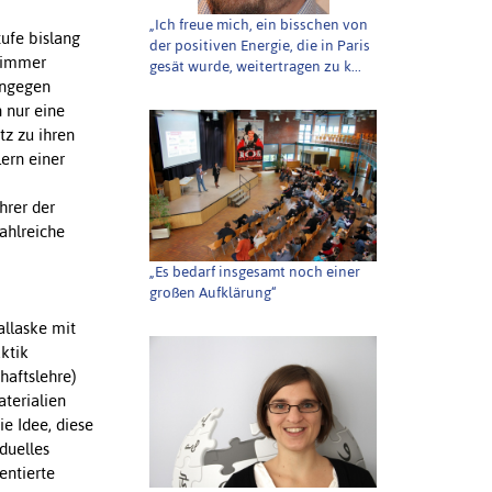
„Ich freue mich, ein bisschen von
ufe bislang
der positiven Energie, die in Paris
t immer
gesät wurde, weitertragen zu k...
ingegen
 nur eine
tz zu ihren
ern einer
hrer der
zahlreiche
„Es bedarf insgesamt noch einer
großen Aufklärung“
allaske mit
aktik
haftslehre)
aterialien
e Idee, diese
iduelles
entierte