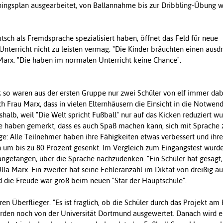
iningsplan ausgearbeitet, von Ballannahme bis zur Dribbling-Übung w
utsch als Fremdsprache spezialisiert haben, öffnet das Feld für neue
nterricht nicht zu leisten vermag. "Die Kinder bräuchten einen ausd
 Marx. "Die haben im normalen Unterricht keine Chance".
 ; so waren aus der ersten Gruppe nur zwei Schüler von elf immer dab
 Frau Marx, dass in vielen Elternhäusern die Einsicht in die Notwend
halb, weil "Die Welt spricht Fußball" nur auf das Kicken reduziert wu
ie haben gemerkt, dass es auch Spaß machen kann, sich mit Sprache 
: Alle Teilnehmer haben ihre Fähigkeiten etwas verbessert und ihr
n um bis zu 80 Prozent gesenkt. Im Vergleich zum Eingangstest wur
angefangen, über die Sprache nachzudenken. "Ein Schüler hat gesagt, 
Ulla Marx. Ein zweiter hat seine Fehleranzahl im Diktat von dreißig au
und die Freude war groß beim neuen "Star der Hauptschule".
en Überflieger. "Es ist fraglich, ob die Schüler durch das Projekt am
erden noch von der Universität Dortmund ausgewertet. Danach wird e