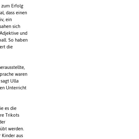
r zum Erfolg
l, dass einen
v, ein
sahen sich
 Adjektive und
all. So haben
ert die
erausstellte,
 Sprache waren
 sagt Ulla
en Unterricht
ie es die
re Trikots
der
eübt werden.
r Kinder aus