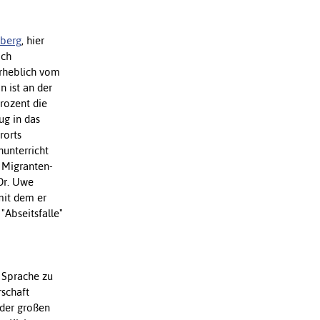
nberg
, hier
och
erheblich vom
 ist an der
rozent die
ug in das
rorts
hunterricht
 Migranten-
Dr. Uwe
mit dem er
"Abseitsfalle"
 Sprache zu
rschaft
 der großen