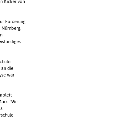
en Kicker von
zur Förderung
t Nürnberg,
en
istündiges
chüler
 an die
lyse war
mplett
arx. "Wir
ls
rschule