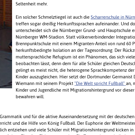
Seltenheit mehr.
Ein solcher Schmelztiegel ist auch die
Scharrerschule in Nür
treffen sogar dreißig Herkunftssprachen aufeinander. Und d
unterscheidet sich die Nürnberger Grund- und Hauptschule 
Nürnberger WM-Stadion. Statt völkerverbindender Integration
Brennpunktschule mit einem Migranten-Anteil von rund 60 P
herkunftsbedingte Isolation an der Tagesordnung. Der Rückz
muttersprachliche Refugium ist ein Phänomen, das sich viele
beobachten lässt, denn dem für alle Schüler gleichen Deutsc
gelingt es meist nicht, die heterogene Sprachkompetenz der
Kinder auszugleichen. Hier setzt der Dortmunder Germanist 
Wiemann mit seinem Projekt
"Die Welt spricht Fußball"
an, 
Kinder und Jugendliche mit Migrationshintergrund vor dieser 
bewahren will.
Grammatik und für die aktive Auseinandersetzung mit der deutschen
rricht und die Hilfe von König Fußball. Der Euphorie der Weltmeiste
ich entziehen und viele Schüler mit Migrationshintergrund kicken in