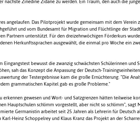
r nächste Zinedine Zidane zu werden. Ein Traum, den auch die jung
Jahres angelaufen. Das Pilotprojekt wurde gemeinsam mit dem Verein 
hgeführt und vom Bundesamt für Migration und Flüchtlinge der Stad
en Partnern unterstützt. Für den dreizehnwöchigen Förderkurs wurd
edenen Herkunftssprachen ausgewählt, die einmal pro Woche ein zwe
em Eingangstest bewusst die zwanzig schwächsten Schülerinnen und S
höhen, sah das Konzept die Anpassung der Deutsch-Trainingseinheiten
Auswertung der Testergebnisse kam die große Ernüchterung. "Die Ana
 jedem grammatischen Kapitel gab es große Probleme."
 zu erkennen gewesen und Wort- und Satzgrenzen hätten teilweise ko
hen Hauptschulen schlimm vorgestellt, aber nicht so schlimm", sagt M
mierte Germanistin arbeitet seit 25 Jahren als Lehrerin für Deutsch a
Karl-Heinz Schoppelrey und Klaus Kranz das Projekt an der Scharre