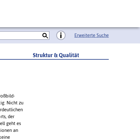
Erweiterte Suche
Struktur & Qualität
roßbild-
g. Nicht zu
rdeutlichen
ts, der
ll geht es
tionen an
keine