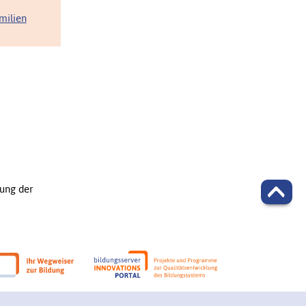
milien
ung der