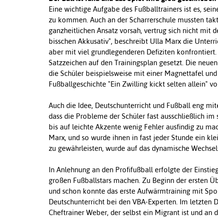
Eine wichtige Aufgabe des Fußballtrainers ist es, se
zu kommen. Auch an der Scharrerschule mussten takt
ganzheitlichen Ansatz vorsah, vertrug sich nicht mit d
bisschen Akkusativ", beschreibt Ulla Marx die Unterri
aber mit viel grundlegenderen Defiziten konfrontier
Satzzeichen auf den Trainingsplan gesetzt. Die neu
die Schüler beispielsweise mit einer Magnettafel un
Fußballgeschichte "Ein Zwilling kickt selten allein" v
Auch die Idee, Deutschunterricht und Fußball eng mit
dass die Probleme der Schüler fast ausschließlich im
bis auf leichte Akzente wenig Fehler ausfindig zu mac
Marx, und so wurde ihnen in fast jeder Stunde ein kl
zu gewährleisten, wurde auf das dynamische Wechsels
In Anlehnung an den Profifußball erfolgte der Einstie
großen Fußballstars machen. Zu Beginn der ersten Üb
und schon konnte das erste Aufwärmtraining mit Spo
Deutschunterricht bei den VBA-Experten. Im letzten D
Cheftrainer Weber, der selbst ein Migrant ist und an 