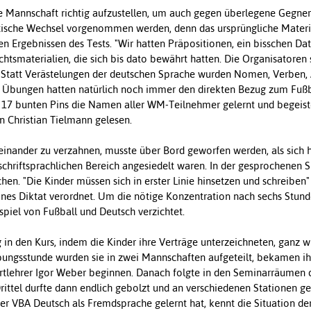
ine Mannschaft richtig aufzustellen, um auch gegen überlegene Gegne
ische Wechsel vorgenommen werden, denn das ursprüngliche Materia
en Ergebnissen des Tests. "Wir hatten Präpositionen, ein bisschen Dati
chtsmaterialien, die sich bis dato bewährt hatten. Die Organisatoren 
t. Statt Verästelungen der deutschen Sprache wurden Nomen, Verben,
en Übungen hatten natürlich noch immer den direkten Bezug zum Fußb
d 17 bunten Pins die Namen aller WM-Teilnehmer gelernt und begeist
on Christian Tielmann gelesen.
einander zu verzahnen, musste über Bord geworfen werden, als sich h
 schriftsprachlichen Bereich angesiedelt waren. In der gesprochenen
hen. "Die Kinder müssen sich in erster Linie hinsetzen und schreiben"
eines Diktat verordnet. Um die nötige Konzentration nach sechs Stund
piel von Fußball und Deutsch verzichtet.
g in den Kurs, indem die Kinder ihre Verträge unterzeichneten, ganz w
ungsstunde wurden sie in zwei Mannschaften aufgeteilt, bekamen ih
rtlehrer Igor Weber beginnen. Danach folgte in den Seminarräumen 
rittel durfte dann endlich gebolzt und an verschiedenen Stationen g
der VBA Deutsch als Fremdsprache gelernt hat, kennt die Situation de