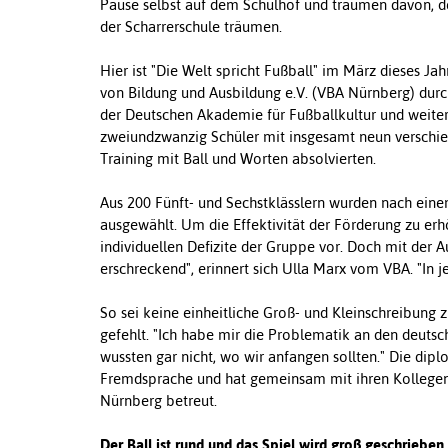
Pause selbst auf dem Schulhof und träumen davon, de
der Scharrerschule träumen.
Hier ist "Die Welt spricht Fußball" im März dieses 
von Bildung und Ausbildung e.V. (VBA Nürnberg) durc
der Deutschen Akademie für Fußballkultur und weiter
zweiundzwanzig Schüler mit insgesamt neun verschi
Training mit Ball und Worten absolvierten.
Aus 200 Fünft- und Sechstklässlern wurden nach ein
ausgewählt. Um die Effektivität der Förderung zu er
individuellen Defizite der Gruppe vor. Doch mit der 
erschreckend", erinnert sich Ulla Marx vom VBA. "In
So sei keine einheitliche Groß- und Kleinschreibung
gefehlt. "Ich habe mir die Problematik an den deutsc
wussten gar nicht, wo wir anfangen sollten." Die diplo
Fremdsprache und hat gemeinsam mit ihren Kollegen 
Nürnberg betreut.
Der Ball ist rund und das Spiel wird groß geschrieben