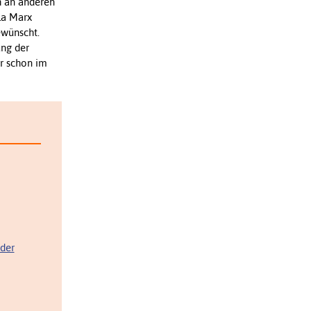
h an anderen
la Marx
ewünscht.
ung der
er schon im
 der