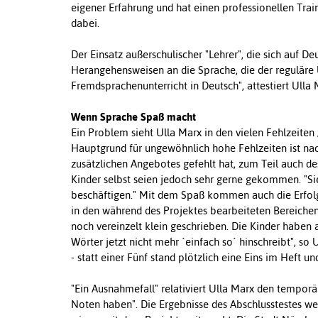
eigener Erfahrung und hat einen professionellen Tra
dabei.
Der Einsatz außerschulischer "Lehrer", die sich auf De
Herangehensweisen an die Sprache, die der reguläre U
Fremdsprachenunterricht in Deutsch", attestiert Ulla
Wenn Sprache Spaß macht
Ein Problem sieht Ulla Marx in den vielen Fehlzeiten
Hauptgrund für ungewöhnlich hohe Fehlzeiten ist nach
zusätzlichen Angebotes gefehlt hat, zum Teil auch des
Kinder selbst seien jedoch sehr gerne gekommen. "S
beschäftigen." Mit dem Spaß kommen auch die Erfolge
in den während des Projektes bearbeiteten Bereiche
noch vereinzelt klein geschrieben. Die Kinder haben 
Wörter jetzt nicht mehr `einfach so´ hinschreibt", so 
- statt einer Fünf stand plötzlich eine Eins im Heft 
"Ein Ausnahmefall" relativiert Ulla Marx den temporär
Noten haben". Die Ergebnisse des Abschlusstestes w