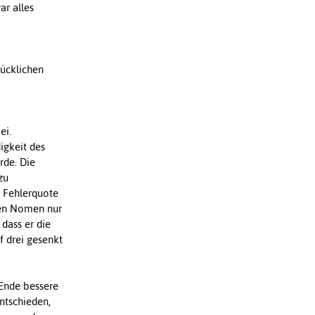
ar alles
rücklichen
ei.
igkeit des
rde. Die
zu
e Fehlerquote
den Nomen nur
dass er die
f drei gesenkt
 Ende bessere
ntschieden,