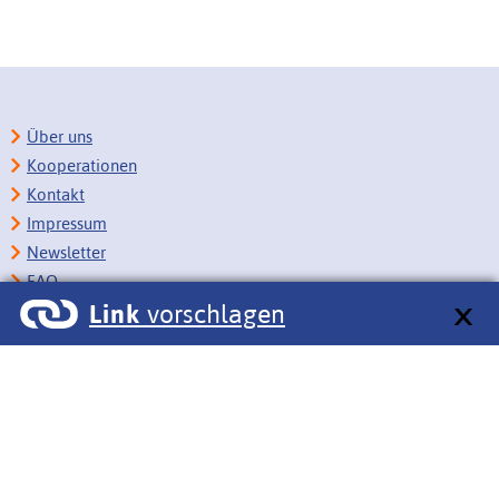
Über uns
Kooperationen
Kontakt
Impressum
Newsletter
FAQ
Link
vorschlagen
Copyright
Datenschutz
Barrierefreiheit
BITV-Feedback
Link vorschlagen
Bildungsportale des IZB