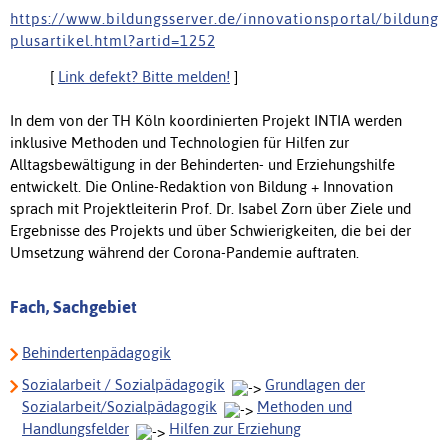
h t t p s : / / w w w . b i l d u n g s s e r v e r . d e / i n n o v a t i o n s p o r t a l / b i l d u n g
p l u s a r t i k e l . h t m l ? a r t i d = 1 2 5 2
[
Link defekt? Bitte melden!
]
In dem von der TH Köln koordinierten Projekt INTIA werden
inklusive Methoden und Technologien für Hilfen zur
Alltagsbewältigung in der Behinderten- und Erziehungshilfe
entwickelt. Die Online-Redaktion von Bildung + Innovation
sprach mit Projektleiterin Prof. Dr. Isabel Zorn über Ziele und
Ergebnisse des Projekts und über Schwierigkeiten, die bei der
Umsetzung während der Corona-Pandemie auftraten.
Fach, Sachgebiet
Behindertenpädagogik
Sozialarbeit / Sozialpädagogik
Grundlagen der
Sozialarbeit/Sozialpädagogik
Methoden und
Handlungsfelder
Hilfen zur Erziehung