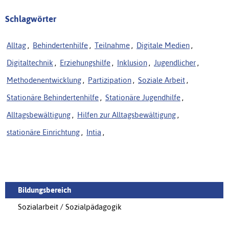
Schlagwörter
Alltag
,
Behindertenhilfe
,
Teilnahme
,
Digitale Medien
,
Digitaltechnik
,
Erziehungshilfe
,
Inklusion
,
Jugendlicher
,
Methodenentwicklung
,
Partizipation
,
Soziale Arbeit
,
Stationäre Behindertenhilfe
,
Stationäre Jugendhilfe
,
Alltagsbewältigung
,
Hilfen zur Alltagsbewältigung
,
stationäre Einrichtung
,
Intia
,
Bildungsbereich
Sozialarbeit / Sozialpädagogik