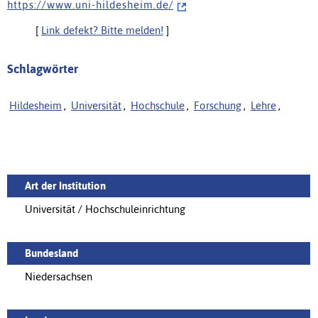
h t t p s : / / w w w . u n i - h i l d e s h e i m . d e /
[
Link defekt? Bitte melden!
]
Schlagwörter
Hildesheim
,
Universität
,
Hochschule
,
Forschung
,
Lehre
,
Art der Institution
Universität / Hochschuleinrichtung
Bundesland
Niedersachsen