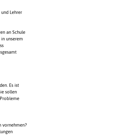
n und Lehrer
gen an Schule
s in unserem
ss
insgesamt
en. Es ist
ie sollen
r Probleme
ren vornehmen?
llungen