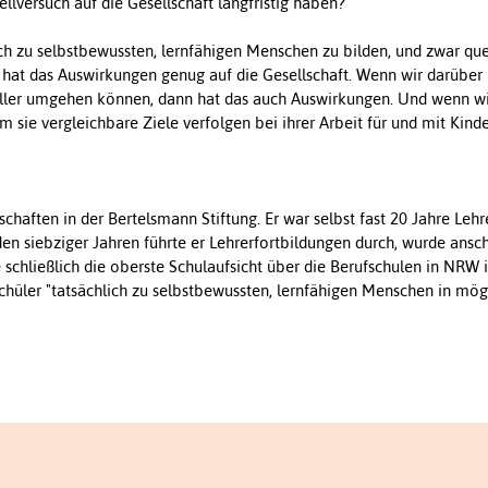
versuch auf die Gesellschaft langfristig haben?
ich zu selbstbewussten, lernfähigen Menschen zu bilden, und zwar que
n hat das Auswirkungen genug auf die Gesellschaft. Wenn wir darüber
voller umgehen können, dann hat das auch Auswirkungen. Und wenn wir
 sie vergleichbare Ziele verfolgen bei ihrer Arbeit für und mit Kind
dschaften in der Bertelsmann Stiftung. Er war selbst fast 20 Jahre Leh
den siebziger Jahren führte er Lehrerfortbildungen durch, wurde ansc
 schließlich die oberste Schulaufsicht über die Berufschulen in NRW 
 Schüler "tatsächlich zu selbstbewussten, lernfähigen Menschen in mög