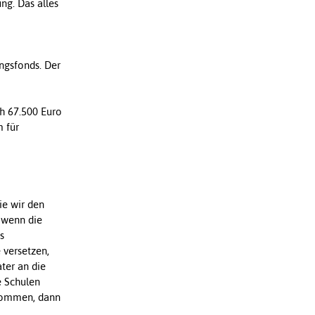
ng. Das alles
ngsfonds. Der
ch 67.500 Euro
m für
ie wir den
 wenn die
s
 versetzen,
ter an die
e Schulen
 kommen, dann