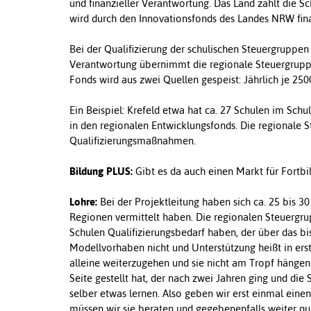
und finanzieller Verantwortung. Das Land zahlt die Sch
wird durch den Innovationsfonds des Landes NRW fina
Bei der Qualifizierung der schulischen Steuergruppen i
Verantwortung übernimmt die regionale Steuergruppe
Fonds wird aus zwei Quellen gespeist: Jährlich je 2
Ein Beispiel: Krefeld etwa hat ca. 27 Schulen im Sch
in den regionalen Entwicklungsfonds. Die regionale S
Qualifizierungsmaßnahmen.
Bildung PLUS:
Gibt es da auch einen Markt für Fortb
Lohre:
Bei der Projektleitung haben sich ca. 25 bis 3
Regionen vermittelt haben. Die regionalen Steuergr
Schulen Qualifizierungsbedarf haben, der über das 
Modellvorhaben nicht und Unterstützung heißt in erste
alleine weiterzugehen und sie nicht am Tropf hängen
Seite gestellt hat, der nach zwei Jahren ging und die
selber etwas lernen. Also geben wir erst einmal eine
müssen wir sie beraten und gegebenenfalls weiter qua