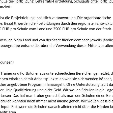
ulleiter-Fortbildung, Lehrerrats-Fortbildung, Schulaufsichts-Fortbildu
nziert.
st die Projektleitung inhaltlich verantwortlich. Die organisatorische
. Bezahlt werden die Fortbildungen durch den regionalen Entwicklu
500 EUR pro Schule vom Land und 2500 EUR pro Schule von der Stadt.
ulversuch. Vom Land und von der Stadt fließen demnach jeweils jährli
teuergruppe entscheidet über die Verwendung dieser Mittel vor alle
ildungen?
0 Trainer und Fortbildner aus unterschiedlichen Bereichen gemeldet, d
uppen erhalten damit Anhaltspunkte, an wen sie sich wenden können,
bisher angebotene Programm hinausgeht. Ohne Unterstützung läuft da
r Linie Qualifizierung und nicht Geld. Wir wollen Schulen in die Lage
 lassen. Das hat man früher gemacht, als man den Schulen einen Bera
 Schulen konnten noch immer nicht alleine gehen. Wir wollen, dass di
n Input. Erst wenn die Schulen danach alleine nicht über die Hürden
lifizieren.