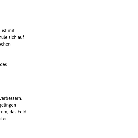
 ist mit
ule sich auf
schen
 des
 verbessern.
gelingen
rum, das Feld
nter