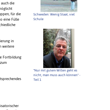
 auch die
möglicht
uppen, für die
Schweden: Wenig Staat, viel
Schule
so eine Fülle
chiedliche
ierung in
h weitere
ie Fortbildung
g zum
"Nur mit gutem Willen geht es
nicht, man muss auch können" -
ntsprechendes
Teil 1
isatorischer