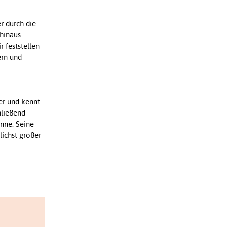
r durch die
 hinaus
 feststellen
ern und
rer und kennt
hließend
inne. Seine
lichst großer