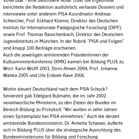
VERA usw. - eine besondere Rolle. Über die Ergebnisse
berichtete die Redaktion ausführlich, verfasste Dossiers und
interviewte unter anderem PISA-Koordinator Andreas
Schleicher, Prof. Eckhard Klieme, Direktor des Deutschen
Instituts für Internationale Pädagogische Forschung (DIPF),
sowie Prof. Thomas Rauschenbach, Direktor des Deutschen
Jugendinstituts in München. In der Rubrik "PISA und Folgen"
sind knapp 100 Beiträge erschienen.
Auch die jeweiligen amtierenden Präsidentinnen der
Kultusministerkonferenz (KMK) kamen bei Bildung PLUS zu
Wort: Karin Wolff 2003, Doris Ahnen 2004, Prof. Johanna
Wanka 2005 und Ute Erdsiek-Rave 2006.
Wohin steuert Deutschland nach dem PISA-Schock?
Seinerzeit gab Edelgard Bulmahn, die im Jahr 2002
verantwortliche Ministerin, zu den Zielen des Bundes im
Bereich Bildung zu Protokoll: "Wir wollen in zehn Jahren
einen Spitzenplatz bei PISA einnehmen." Auch die derzeit
amtierende Bundesministerin, Dr. Annette Schavan, äußerte
sich in Bildung PLUS über die strategische Ausrichtung des
Bundesministeriums für Bildung und Forschung.