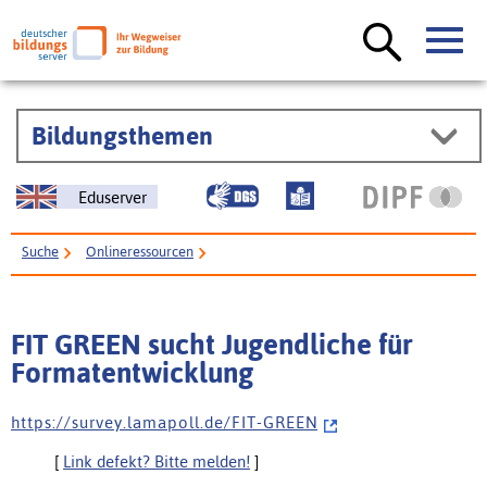
Bildungsthemen
Eduserver
Suche
Onlineressourcen
FIT GREEN sucht Jugendliche für Formatentwicklung
FIT GREEN sucht Jugendliche für
Formatentwicklung
h t t p s : / / s u r v e y . l a m a p o l l . d e / F I T - G R E E N
[
Link defekt? Bitte melden!
]