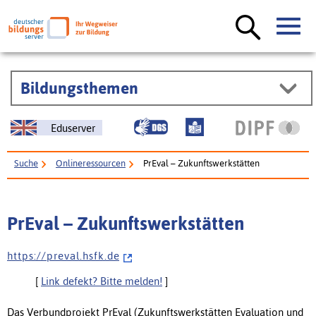
Bildungsthemen
Eduserver
Suche
Onlineressourcen
PrEval – Zukunftswerkstätten
PrEval – Zukunftswerkstätten
h t t p s : / / p r e v a l . h s f k . d e
[
Link defekt? Bitte melden!
]
Das Verbund­projekt PrEval (Zukunfts­werkstätten Evaluation und