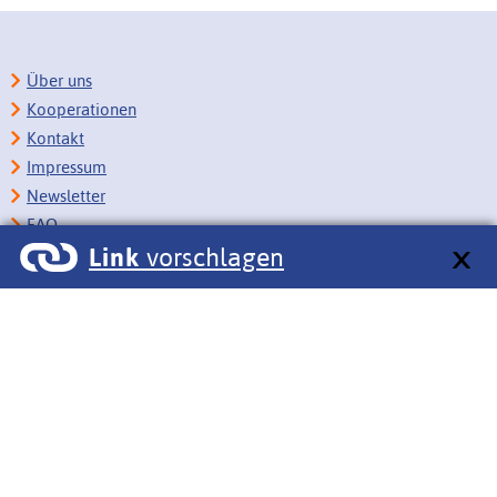
Über uns
Kooperationen
Kontakt
Impressum
Newsletter
FAQ
Link
vorschlagen
Copyright
Datenschutz
Barrierefreiheit
BITV-Feedback
Link vorschlagen
Bildungsportale des IZB