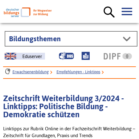
Bildungsthemen
Eduserver
Erwachsenenbildung
Empfehlungen - Linktipps
Weiterbildung - Zeitschrift für Grundlagen, Praxis und Trends
Linkempfehlungen zu Zeitschrift Weiterbildung aus 2024
Zeitschrift Weiterbildung 3/2024 -
Zeitschrift Weiterbildung 3/2024 - Linktipps: Politische Bildung -
Linktipps: Politische Bildung -
Demokratie schützen
Demokratie schützen
Linktipps zur Rubrik Online in der Fachzeitschrift Weiterbildung –
Zeitschrift für Grundlagen, Praxis und Trends