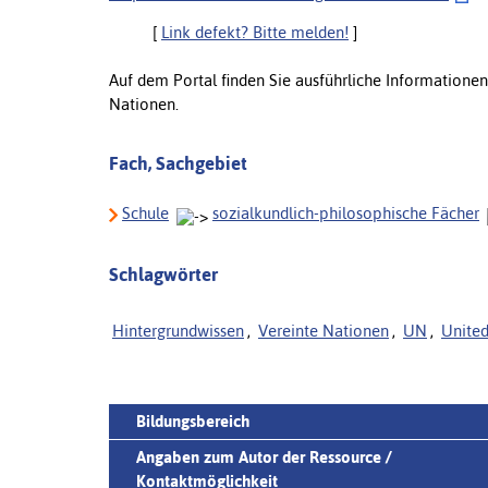
[
Link defekt? Bitte melden!
]
Auf dem Portal finden Sie ausführliche Informatione
Nationen.
Fach, Sachgebiet
Schule
sozialkundlich-philosophische Fächer
Schlagwörter
Hintergrundwissen
,
Vereinte Nationen
,
UN
,
United
Bildungsbereich
Angaben zum Autor der Ressource /
Kontaktmöglichkeit