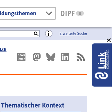
ildungsthemen
Erweiterte Suche
 IZB
vorschlagen
Link
Thematischer Kontext