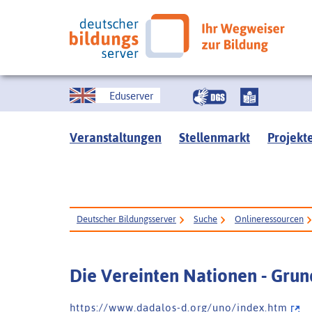
Eduserver
Veranstaltungen
Stellenmarkt
Projekt
Deutscher Bildungsserver
Suche
Onlineressourcen
Die Vereinten Nationen - Grun
h t t p s : / / w w w . d a d a l o s - d . o r g / u n o / i n d e x . h t m