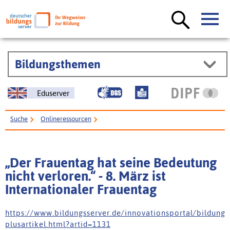
Bildungsthemen
Eduserver
Suche
Onlineressourcen
„Der Frauentag hat seine Bedeutung nicht verloren.“ - 8. März ist
Internationaler Frauentag
„Der Frauentag hat seine Bedeutung
nicht verloren.“ - 8. März ist
Internationaler Frauentag
h t t p s : / / w w w . b i l d u n g s s e r v e r . d e / i n n o v a t i o n s p o r t a l / b i l d u n g
p l u s a r t i k e l . h t m l ? a r t i d = 1 1 3 1