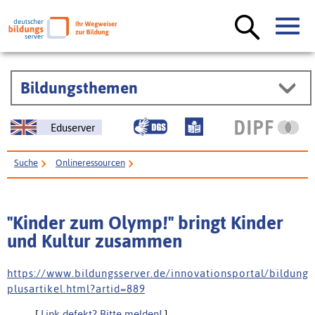
Bildungsthemen
Eduserver
Suche
Onlineressourcen
"Kinder zum Olymp!" bringt Kinder und Kultur zusammen
"Kinder zum Olymp!" bringt Kinder
und Kultur zusammen
h t t p s : / / w w w . b i l d u n g s s e r v e r . d e / i n n o v a t i o n s p o r t a l / b i l d u n g
p l u s a r t i k e l . h t m l ? a r t i d = 8 8 9
[
Link defekt? Bitte melden!
]