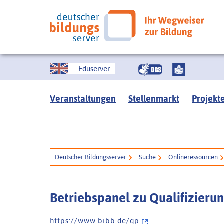
Eduserver
Veranstaltungen
Stellenmarkt
Projekt
Deutscher Bildungsserver
Suche
Onlineressourcen
Betriebspanel zu Qualifizier
h t t p s : / / w w w . b i b b . d e / q p