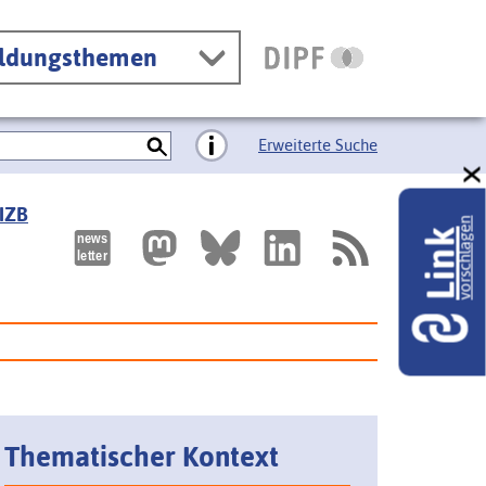
ildungsthemen
Erweiterte Suche
 IZB
vorschlagen
Link
Thematischer Kontext