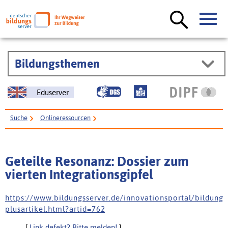
Bildungsthemen
Eduserver
Suche
Onlineressourcen
Geteilte Resonanz: Dossier zum vierten Integrationsgipfel
Geteilte Resonanz: Dossier zum
vierten Integrationsgipfel
h t t p s : / / w w w . b i l d u n g s s e r v e r . d e / i n n o v a t i o n s p o r t a l / b i l d u n g
p l u s a r t i k e l . h t m l ? a r t i d = 7 6 2
[
Link defekt? Bitte melden!
]