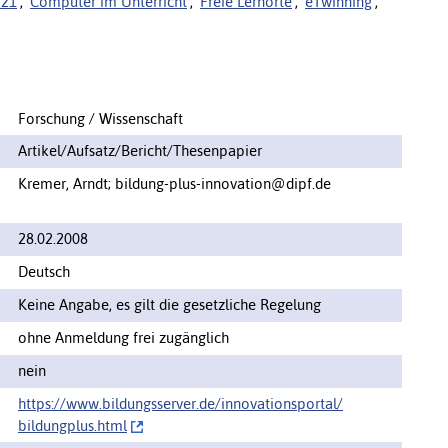
-21
,
Computer im Unterricht
,
Freie Lernorte
,
eTwinning
,
Forschung / Wissenschaft
Artikel/Aufsatz/Bericht/Thesenpapier
Kremer, Arndt; bildung-plus-innovation@dipf.de
28.02.2008
Deutsch
Keine Angabe, es gilt die gesetzliche Regelung
ohne Anmeldung frei zugänglich
nein
https://www.bildungsserver.de/innovationsportal/‌
bildungplus.html