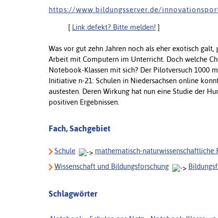
h t t p s : / / w w w . b i l d u n g s s e r v e r . d e / i n n o v a t i o n s p o r t
[
Link defekt? Bitte melden!
]
Was vor gut zehn Jahren noch als eher exotisch galt, 
Arbeit mit Computern im Unterricht. Doch welche Ch
Notebook-Klassen mit sich? Der Pilotversuch 1000 m
Initiative n-21: Schulen in Niedersachsen online ko
austesten. Deren Wirkung hat nun eine Studie der Hu
positiven Ergebnissen.
Fach, Sachgebiet
Schule
mathematisch-naturwissenschaftliche 
Wissenschaft und Bildungsforschung
Bildungs
Schlagwörter