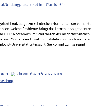
 a l / b i l d u n g p l u s a r t i k e l . h t m l ? a r t i d = 6 4 4
gehört heutzutage zur schulischen Normalität: die vernetzte
ancen, welche Probleme bringt das Lernen in so genannten
al 1000: Notebooks im Schulranzen der niedersächsischen
nnte von 2003 an den Einsatz von Notebooks im Klassenraum
mboldt-Universität untersucht. Sie kommt zu insgesamt
Fächer
Informatische Grundbildung
forschung