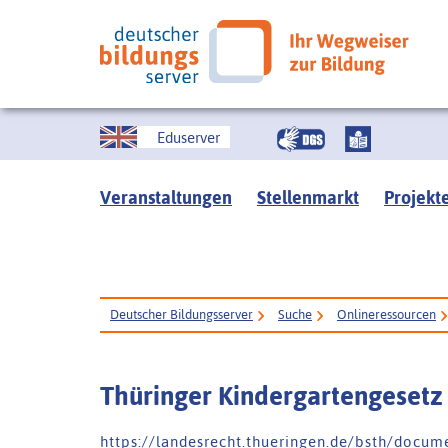
Eduserver
Veranstaltungen
Stellenmarkt
Projekt
Deutscher Bildungsserver
Suche
Onlineressourcen
Thüringer Kindergartengesetz 
h t t p s : / / l a n d e s r e c h t . t h u e r i n g e n . d e / b s t h / d o c u m