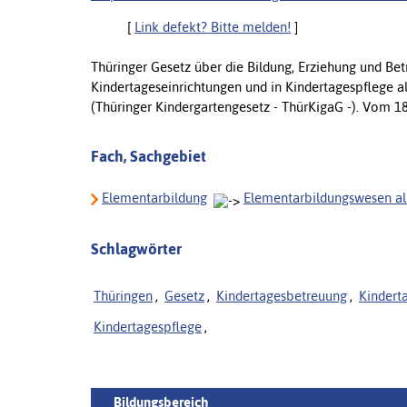
[
Link defekt? Bitte melden!
]
Thüringer Gesetz über die Bildung, Erziehung und Be
Kindertageseinrichtungen und in Kindertagespflege 
(Thüringer Kindergartengesetz - ThürKigaG -). Vom 1
Fach, Sachgebiet
Elementarbildung
Elementarbildungswesen a
Schlagwörter
Thüringen
,
Gesetz
,
Kindertagesbetreuung
,
Kindert
Kindertagespflege
,
Bildungsbereich