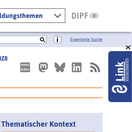
ildungsthemen
Erweiterte Suche
 IZB
vorschlagen
Link
Thematischer Kontext