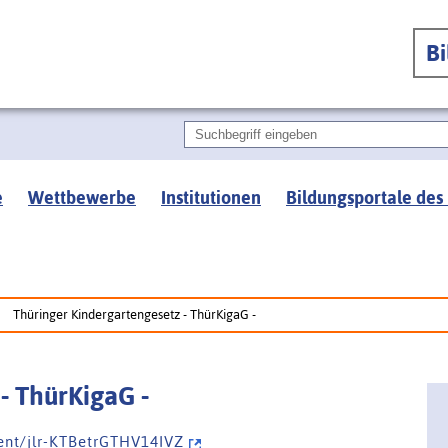
B
e
Wettbewerbe
Institutionen
Bildungsportale des
Thüringer Kindergartengesetz - ThürKigaG -
- ThürKigaG -
 e n t / j l r - K T B e t r G T H V 1 4 I V Z