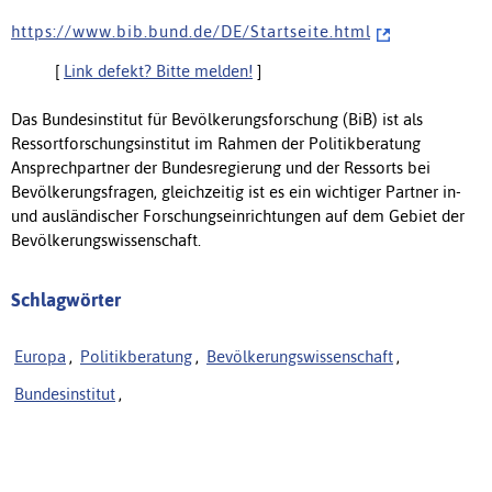
h t t p s : / / w w w . b i b . b u n d . d e / D E / S t a r t s e i t e . h t m l
[
Link defekt? Bitte melden!
]
Das Bundesinstitut für Bevölkerungsforschung (BiB) ist als
Ressortforschungsinstitut im Rahmen der Politikberatung
Ansprechpartner der Bundesregierung und der Ressorts bei
Bevölkerungsfragen, gleichzeitig ist es ein wichtiger Partner in-
und ausländischer Forschungseinrichtungen auf dem Gebiet der
Bevölkerungswissenschaft.
Schlagwörter
Europa
,
Politikberatung
,
Bevölkerungswissenschaft
,
Bundesinstitut
,