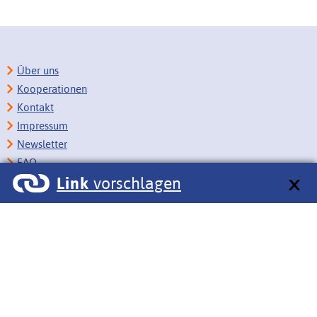
Über uns
Kooperationen
Kontakt
Impressum
Newsletter
FAQ
Link
vorschlagen
Copyright
Datenschutz
Barrierefreiheit
BITV-Feedback
Link vorschlagen
Bildungsportale des IZB