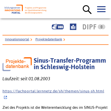
Innovationsportal
Projektedatenbank
Sinus-Transfer-Programm in Schleswig-Holstein
Sinus-Transfer-Programm
in Schleswig-Holstein
Laufzeit: seit 01.08.2003
h t t p s : / / f a c h p o r t a l . l e r n n e t z . d e / s h / t h e m e n / s i n u s - s h . h t m l
Ziel des Projekts ist die Weiterentwicklung des im SINUS-Projekt