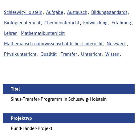
Schleswig-Holstein
,
Aufgabe
,
Austausch
,
Bildungsstandards
,
Biologieunterricht
,
Chemieunterricht
,
Entwicklung
,
Erfahrung
,
Lehrer
,
Mathematikunterricht
,
Mathematisch-naturwissenschaftlicher Unterricht
,
Netzwerk
,
Physikunterricht
,
Qualität
,
Transfer
,
Unterricht
,
Wissen
,
Titel
Sinus-Transfer-Programm in Schleswig-Holstein
Projekttyp
Bund-Länder-Projekt