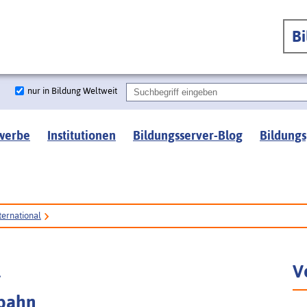
B
nur in Bildung Weltweit
werbe
Institutionen
Bildungsserver-Blog
Bildungs
ternational
l
V
fbahn