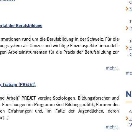
0
S
1
ortal der Berufsbildung
I
ormationen rund um die Berufsbildung in der Schweiz. Für die
1
dungssystem als Ganzes und wichtige Einzelaspekte behandelt.
E
gen Arbeitsinstrumenten für die Praxis der Berufsbildung zur
c
mehr...
meh
y Trabajo (PREJET)
N
d Arbeit" PREJET vereint Soziologen, Bildungsforscher und
 Forschungen im Programm sind Bildungspolitik, Formen der
ren Erfahrungen und, im Falle der Jugendlichen, deren
0
[...]
L
W
mehr...