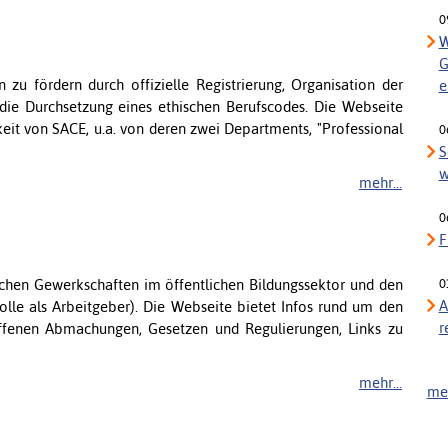
0
W
G
zu fördern durch offizielle Registrierung, Organisation der
e
die Durchsetzung eines ethischen Berufscodes. Die Webseite
keit von SACE, u.a. von deren zwei Departments, "Professional
0
S
w
mehr...
0
F
schen Gewerkschaften im öffentlichen Bildungssektor und den
0
A
Rolle als Arbeitgeber). Die Webseite bietet Infos rund um den
r
roffenen Abmachungen, Gesetzen und Regulierungen, Links zu
mehr...
meh