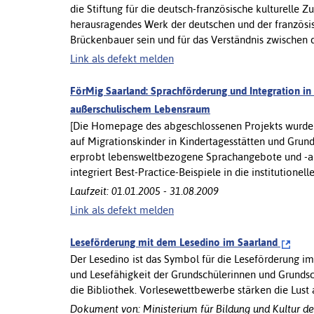
die Stiftung für die deutsch-französische kulturelle 
herausragendes Werk der deutschen und der französisc
Brückenbauer sein und für das Verständnis zwischen de
Link als defekt melden
FörMig Saarland: Sprachförderung und Integration in
außerschulischem Lebensraum
[Die Homepage des abgeschlossenen Projekts wurde in
auf Migrationskinder in Kindertagesstätten und Grun
erprobt lebensweltbezogene Sprachangebote und -an
integriert Best-Practice-Beispiele in die institutionelle [
Laufzeit: 01.01.2005 - 31.08.2009
Link als defekt melden
Leseförderung mit dem Lesedino im Saarland
Der Lesedino ist das Symbol für die Leseförderung im S
und Lesefähigkeit der Grundschülerinnen und Grundsch
die Bibliothek. Vorlesewettbewerbe stärken die Lust
Dokument von: Ministerium für Bildung und Kultur de