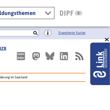
ildungsthemen
Erweiterte Suche
 IZB
vorschlagen
Link
rderung im Saarland