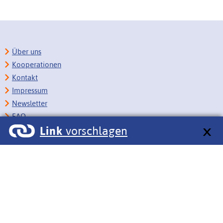
Über uns
Kooperationen
Kontakt
Impressum
Newsletter
FAQ
Link
vorschlagen
Copyright
Datenschutz
Barrierefreiheit
BITV-Feedback
Link vorschlagen
Bildungsportale des IZB