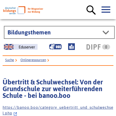
Bildungsthemen
Eduserver
Suche
Onlineressourcen
Über­tritt & Schul­wechsel: Von der Grund­schule zur weiter­führenden
Schule - bei banoo.boo
Über­tritt & Schul­wechsel: Von der
Grund­schule zur weiter­führenden
Schule - bei banoo.boo
h t t p s : / / b a n o o . b o o / c a t e g o r y _ u e b e r t r i t t _ u n d _ s c h u l w e c h s e
l . p h p