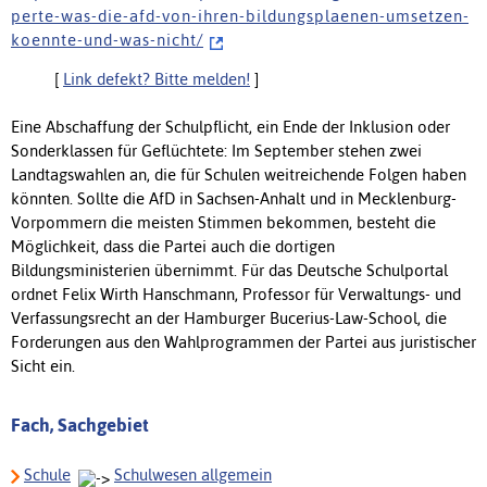
p e r t e - w a s - d i e - a f d - v o n - i h r e n - b i l d u n g s p l a e n e n - u m s e t z e n -
k o e n n t e - u n d - w a s - n i c h t /
[
Link defekt? Bitte melden!
]
Eine Abschaffung der Schulpflicht, ein Ende der Inklusion oder
Sonderklassen für Geflüchtete: Im September stehen zwei
Landtagswahlen an, die für Schulen weitreichende Folgen haben
könnten. Sollte die AfD in Sachsen-Anhalt und in Mecklenburg-
Vorpommern die meisten Stimmen bekommen, besteht die
Möglichkeit, dass die Partei auch die dortigen
Bildungsministerien übernimmt. Für das Deutsche Schulportal
ordnet Felix Wirth Hanschmann, Professor für Verwaltungs- und
Verfassungsrecht an der Hamburger Bucerius-Law-School, die
Forderungen aus den Wahlprogrammen der Partei aus juristischer
Sicht ein.
Fach, Sachgebiet
Schule
Schulwesen allgemein