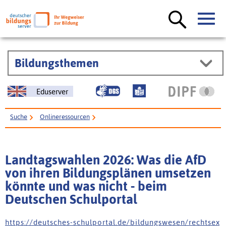
Bildungsthemen
Eduserver
Suche
Onlineressourcen
Landtagswahlen 2026: Was die AfD von ihren Bildungsplänen umsetzen
könnte und was nicht - beim Deutschen Schulportal
Landtagswahlen 2026: Was die AfD
von ihren Bildungsplänen umsetzen
könnte und was nicht - beim
Deutschen Schulportal
h t t p s : / / d e u t s c h e s - s c h u l p o r t a l . d e / b i l d u n g s w e s e n / r e c h t s e x