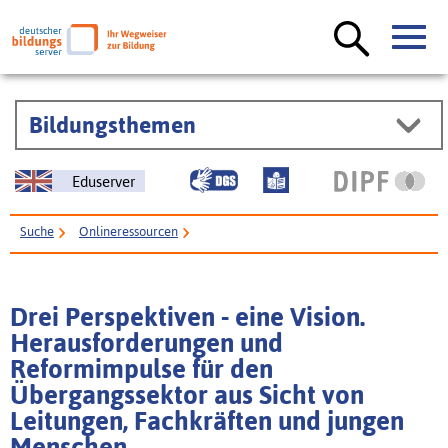
Bildungsthemen
Eduserver
Suche
Onlineressourcen
Drei Perspektiven - eine Vision. Herausforderungen und Reformimpulse für
den Übergangssektor aus Sicht von Leitungen, Fachkräften und jungen
Drei Perspektiven - eine Vision.
Menschen
Herausforderungen und
Reformimpulse für den
Übergangssektor aus Sicht von
Leitungen, Fachkräften und jungen
Menschen