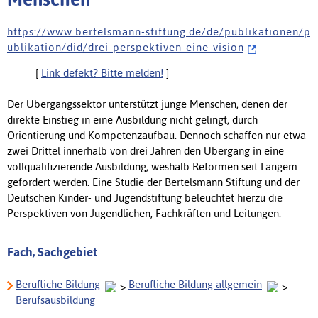
h t t p s : / / w w w . b e r t e l s m a n n - s t i f t u n g . d e / d e / p u b l i k a t i o n e n / p
u b l i k a t i o n / d i d / d r e i - p e r s p e k t i v e n - e i n e - v i s i o n
[
Link defekt? Bitte melden!
]
Der Übergangssektor unterstützt junge Menschen, denen der
direkte Einstieg in eine Ausbildung nicht gelingt, durch
Orientierung und Kompetenzaufbau. Dennoch schaffen nur etwa
zwei Drittel innerhalb von drei Jahren den Übergang in eine
vollqualifizierende Ausbildung, weshalb Reformen seit Langem
gefordert werden. Eine Studie der Bertelsmann Stiftung und der
Deutschen Kinder- und Jugendstiftung beleuchtet hierzu die
Perspektiven von Jugendlichen, Fachkräften und Leitungen.
Fach, Sachgebiet
Berufliche Bildung
Berufliche Bildung allgemein
Berufsausbildung