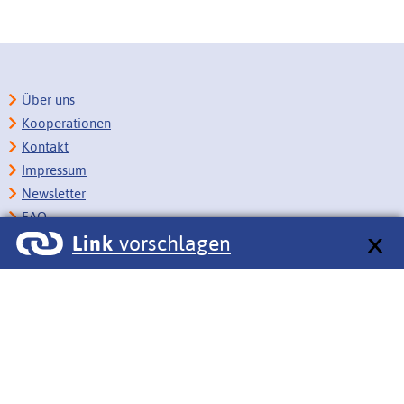
Über uns
Kooperationen
Kontakt
Impressum
Newsletter
FAQ
Link
vorschlagen
Copyright
Datenschutz
Barrierefreiheit
BITV-Feedback
Link vorschlagen
Bildungsportale des IZB