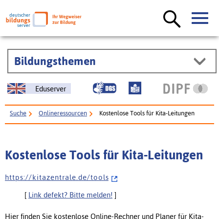
Bildungsthemen
Eduserver
Suche
Onlineressourcen
Kostenlose Tools für Kita-Leitungen
Kostenlose Tools für Kita-Leitungen
h t t p s : / / k i t a z e n t r a l e . d e / t o o l s
[
Link defekt? Bitte melden!
]
Hier finden Sie kostenlose Online-Rechner und Planer für Kita-