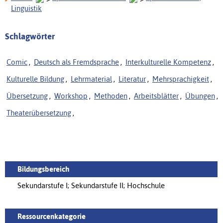
Linguistik
Schlagwörter
Comic
,
Deutsch als Fremdsprache
,
Interkulturelle Kompetenz
,
Kulturelle Bildung
,
Lehrmaterial
,
Literatur
,
Mehrsprachigkeit
,
Übersetzung
,
Workshop
,
Methoden
,
Arbeitsblätter
,
Übungen
,
Theaterübersetzung
,
Bildungsbereich
Sekundarstufe I; Sekundarstufe II; Hochschule
Ressourcenkategorie