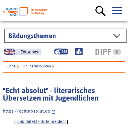
Bildungsthemen
Eduserver
Suche
Onlineressourcen
"Echt absolut" - literarisches Übersetzen mit Jugendlichen
"Echt absolut" - literarisches
Übersetzen mit Jugendlichen
h t t p s : / / e c h t a b s o l u t . d e
[
Link defekt? Bitte melden!
]