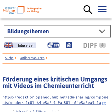
Bildungsthemen
Eduserver
Suche
Onlineressourcen
Förderung eines kritischen Umgangs mit Videos im Chemieunterricht
Förderung eines kritischen Umgangs
mit Videos im Chemieunterricht
h t t p s : / / r e d a k t i o n . o p e n e d u h u b . n e t / e d u - s h a r i n g / c o m p o n e
n t s / r e n d e r / a 1 c 8 1 e 6 4 - e 5 a 6 - 4 a 9 a - 8 8 1 e - 6 4 e 5 a 6 e a 9 a 1 a
[
Link defekt? Bitte melden!
]