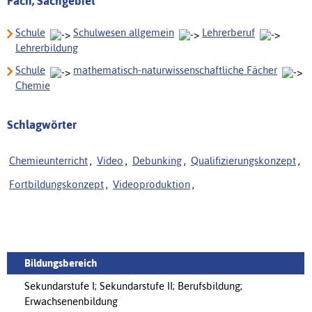
Fach, Sachgebiet
Schule
Schulwesen allgemein
Lehrerberuf
Lehrerbildung
Schule
mathematisch-naturwissenschaftliche Fächer
Chemie
Schlagwörter
Chemieunterricht
,
Video
,
Debunking
,
Qualifizierungskonzept
,
Fortbildungskonzept
,
Videoproduktion
,
Bildungsbereich
Sekundarstufe I; Sekundarstufe II; Berufsbildung;
Erwachsenenbildung