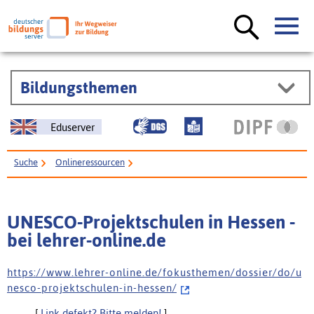
Bildungsthemen
Eduserver
Suche
Onlineressourcen
UNESCO-Projektschulen in Hessen - bei lehrer-online.de
UNESCO-Projektschulen in Hessen -
bei lehrer-online.de
h t t p s : / / w w w . l e h r e r - o n l i n e . d e / f o k u s t h e m e n / d o s s i e r / d o / u
n e s c o - p r o j e k t s c h u l e n - i n - h e s s e n /
[
Link defekt? Bitte melden!
]