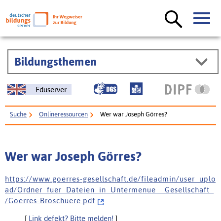
Bildungsthemen
Eduserver
Suche
Onlineressourcen
Wer war Joseph Görres?
Wer war Joseph Görres?
h t t p s : / / w w w . g o e r r e s - g e s e l l s c h a f t . d e / f i l e a d m i n / u s e r _ u p l o
a d / O r d n e r _ f u e r _ D a t e i e n _ i n _ U n t e r m e n u e _ _ G e s e l l s c h a f t _
/ G o e r r e s - B r o s c h u e r e . p d f
[
Link defekt? Bitte melden!
]