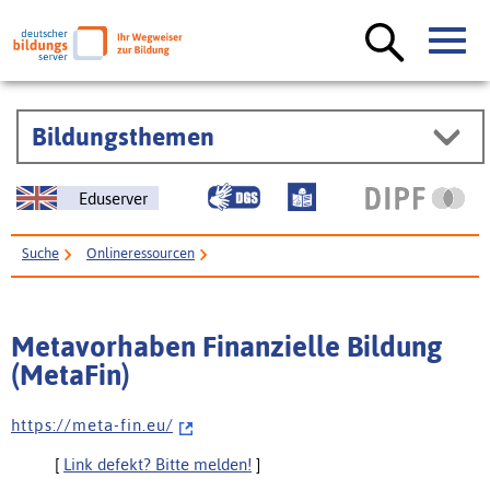
Bildungsthemen
Eduserver
Suche
Onlineressourcen
Metavorhaben Finanzielle Bildung (MetaFin)
Metavorhaben Finanzielle Bildung
(MetaFin)
h t t p s : / / m e t a - f i n . e u /
[
Link defekt? Bitte melden!
]