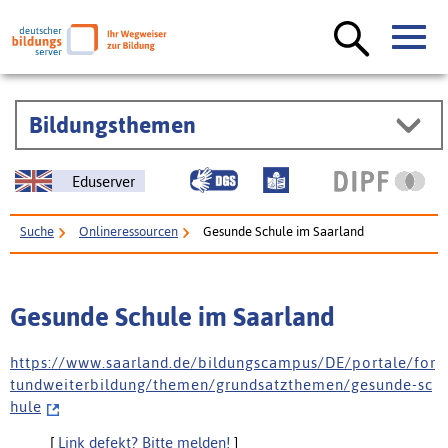
Bildungsthemen
Eduserver
Suche
Onlineressourcen
Gesunde Schule im Saarland
Gesunde Schule im Saarland
h t t p s : / / w w w . s a a r l a n d . d e / b i l d u n g s c a m p u s / D E / p o r t a l e / f o r
t u n d w e i t e r b i l d u n g / t h e m e n / g r u n d s a t z t h e m e n / g e s u n d e - s c
h u l e
[
Link defekt? Bitte melden!
]