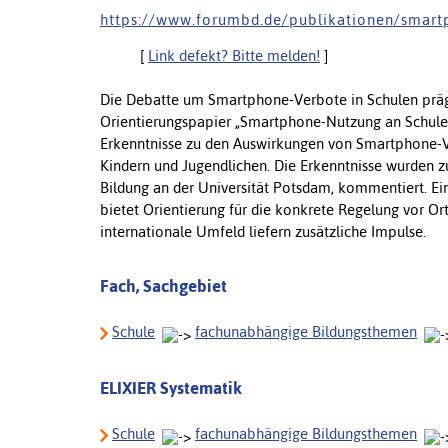
h t t p s : / / w w w . f o r u m b d . d e / p u b l i k a t i o n e n / s m a r t 
[
Link defekt? Bitte melden!
]
Die Debatte um Smartphone-Verbote in Schulen prägt 
Orientierungspapier „Smartphone-Nutzung an Schulen“ 
Erkenntnisse zu den Auswirkungen von Smartphone-V
Kindern und Jugendlichen. Die Erkenntnisse wurden zu
Bildung an der Universität Potsdam, kommentiert. Ei
bietet Orientierung für die konkrete Regelung vor Ort
internationale Umfeld liefern zusätzliche Impulse.
Fach, Sachgebiet
Schule
fachunabhängige Bildungsthemen
ELIXIER Systematik
Schule
fachunabhängige Bildungsthemen