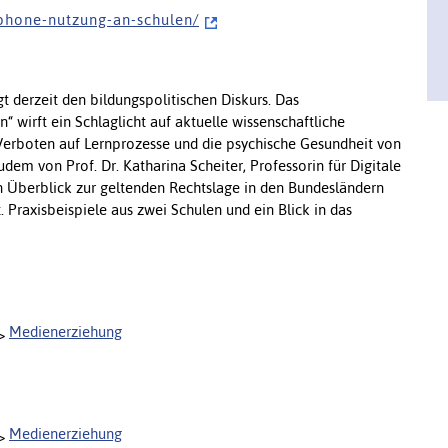
p h o n e - n u t z u n g - a n - s c h u l e n /
derzeit den bildungspolitischen Diskurs. Das
wirft ein Schlaglicht auf aktuelle wissenschaftliche
erboten auf Lernprozesse und die psychische Gesundheit von
dem von Prof. Dr. Katharina Scheiter, Professorin für Digitale
n Überblick zur geltenden Rechtslage in den Bundesländern
. Praxisbeispiele aus zwei Schulen und ein Blick in das
Medienerziehung
Medienerziehung