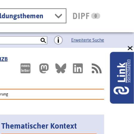
ildungsthemen
Erweiterte Suche
 IZB
vorschlagen
Link
erung
Thematischer Kontext