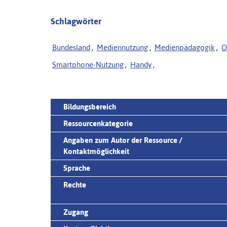
Schlagwörter
Bundesland
,
Mediennutzung
,
Medienpädagogik
,
O
Smartphone-Nutzung
,
Handy
,
Bildungsbereich
Ressourcenkategorie
Angaben zum Autor der Ressource /
Kontaktmöglichkeit
Sprache
Rechte
Zugang