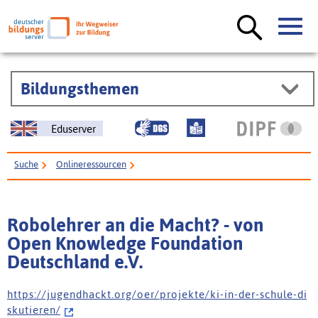
Bildungsthemen
Eduserver
Suche
Onlineressourcen
Robolehrer an die Macht? - von Open Knowledge Foundation Deutschland
e.V.
Robolehrer an die Macht? - von
Open Knowledge Foundation
Deutschland e.V.
h t t p s : / / j u g e n d h a c k t . o r g / o e r / p r o j e k t e / k i - i n - d e r - s c h u l e - d i
s k u t i e r e n /