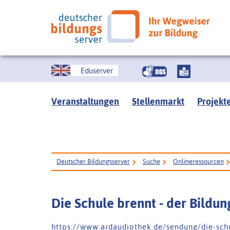
Eduserver
Veranstaltungen
Stellenmarkt
Projekt
Deutscher Bildungsserver
Suche
Onlineressourcen
Die Schule brennt - der Bildu
h t t p s : / / w w w . a r d a u d i o t h e k . d e / s e n d u n g / d i e - s c h