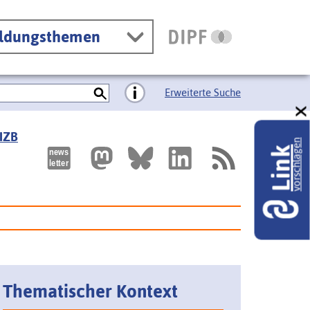
ildungsthemen
Erweiterte Suche
 IZB
vorschlagen
Link
Thematischer Kontext