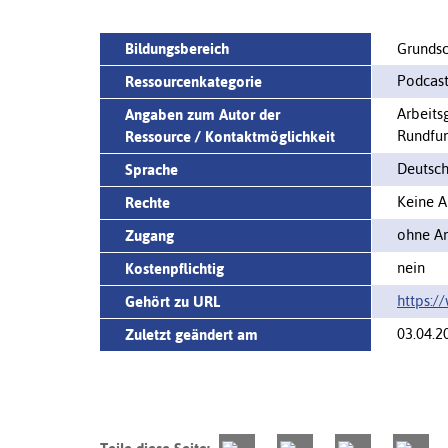
Bildungsbereich
Grundsc
Podcast
Ressourcenkategorie
Arbeits
Angaben zum Autor der
Rundfun
Ressource / Kontaktmöglichkeit
Deutsc
Sprache
Keine A
Rechte
ohne An
Zugang
nein
Kostenpflichtig
https:/
Gehört zu URL
03.04.2
Zuletzt geändert am