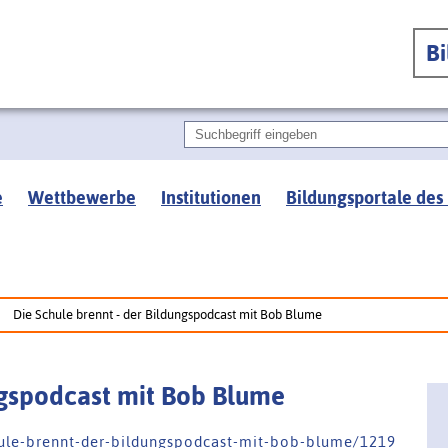
B
e
Wettbewerbe
Institutionen
Bildungsportale des
Die Schule brennt - der Bildungspodcast mit Bob Blume
ngspodcast mit Bob Blume
 u l e - b r e n n t - d e r - b i l d u n g s p o d c a s t - m i t - b o b - b l u m e / 1 2 1 9