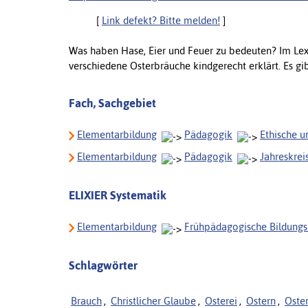
[
Link defekt? Bitte melden!
]
Was haben Hase, Eier und Feuer zu bedeuten? Im Lex
verschiedene Osterbräuche kindgerecht erklärt. Es g
Fach, Sachgebiet
Elementarbildung
Pädagogik
Ethische u
Elementarbildung
Pädagogik
Jahreskrei
ELIXIER Systematik
Elementarbildung
Frühpädagogische Bildungs
Schlagwörter
Brauch
,
Christlicher Glaube
,
Osterei
,
Ostern
,
Oste