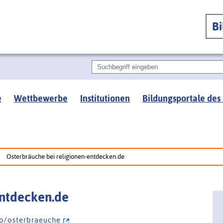
B
e
Wettbewerbe
Institutionen
Bildungsportale des
Osterbräuche bei religionen-entdecken.de
entdecken.de
/ o / o s t e r b r a e u c h e