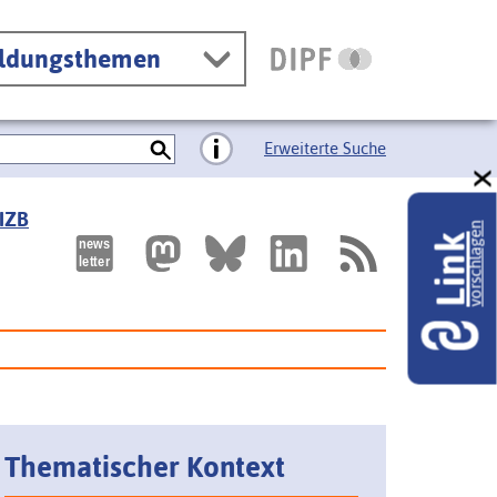
ildungsthemen
Erweiterte Suche
 IZB
vorschlagen
Link
Thematischer Kontext