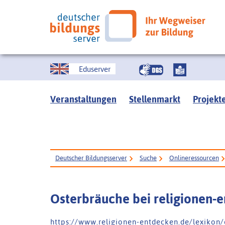
Eduserver
Veranstaltungen
Stellenmarkt
Projekt
Deutscher Bildungsserver
Suche
Onlineressourcen
Osterbräuche bei religionen-
h t t p s : / / w w w . r e l i g i o n e n - e n t d e c k e n . d e / l e x i k o n 