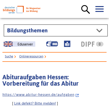
Bildungsthemen
Eduserver
Suche
Onlineressourcen
Abituraufgaben Hessen: Vorbereitung für das Abitur
Abituraufgaben Hessen:
Vorbereitung für das Abitur
h t t p s : / / w w w . a b i t u r - h e s s e n . d e / a u f g a b e n
[
Link defekt? Bitte melden!
]