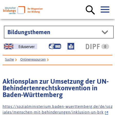
Bildungsthemen
Eduserver
Suche
Onlineressourcen
Aktionsplan zur Umsetzung der UN-Behindertenrechtskonvention in
Baden-Württemberg
Aktionsplan zur Umsetzung der UN-
Behindertenrechtskonvention in
Baden-Württemberg
h t t p s : / / s o z i a l m i n i s t e r i u m . b a d e n - w u e r t t e m b e r g . d e / d e / s o z
i a l e s / m e n s c h e n - m i t - b e h i n d e r u n g e n / i n k l u s i o n - u n - b r k