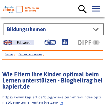
Bildungsthemen
Eduserver
Suche
Onlineressourcen
Wie Eltern ihre Kinder optimal beim Lernen unterstützen - Blogbeitrag bei
kapiert.de
Wie Eltern ihre Kinder optimal beim
Lernen unterstützen - Blogbeitrag bei
kapiert.de
h t t p s : / / w w w . k a p i e r t . d e / b l o g / w i e - e l t e r n - i h r e - k i n d e r - o p t i
m a l - b e i m - l e r n e n - u n t e r s t u e t z e n /