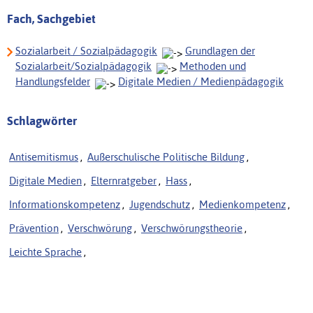
Fach, Sachgebiet
Sozialarbeit / Sozialpädagogik
Grundlagen der
Sozialarbeit/Sozialpädagogik
Methoden und
Handlungsfelder
Digitale Medien / Medienpädagogik
Schlagwörter
Antisemitismus
,
Außerschulische Politische Bildung
,
Digitale Medien
,
Elternratgeber
,
Hass
,
Informationskompetenz
,
Jugendschutz
,
Medienkompetenz
,
Prävention
,
Verschwörung
,
Verschwörungstheorie
,
Leichte Sprache
,