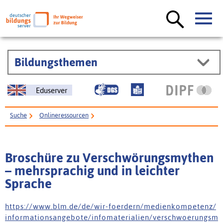
Bildungsthemen
Eduserver
Suche
Onlineressourcen
Broschüre zu Verschwörungsmythen – mehrsprachig und in leichter
Sprache
Broschüre zu Verschwörungsmythen
– mehrsprachig und in leichter
Sprache
h t t p s : / / w w w . b l m . d e / d e / w i r - f o e r d e r n / m e d i e n k o m p e t e n z /
i n f o r m a t i o n s a n g e b o t e / i n f o m a t e r i a l i e n / v e r s c h w o e r u n g s m