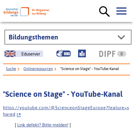
Bildungsthemen
Eduserver
Suche
Onlineressourcen
"Science on Stage" - YouTube-Kanal
"Science on Stage" - YouTube-Kanal
h t t p s : / / y o u t u b e . c o m / @ S c i e n c e o n S t a g e E u r o p e ? f e a t u r e = s
h a r e d
[
Link defekt? Bitte melden!
]