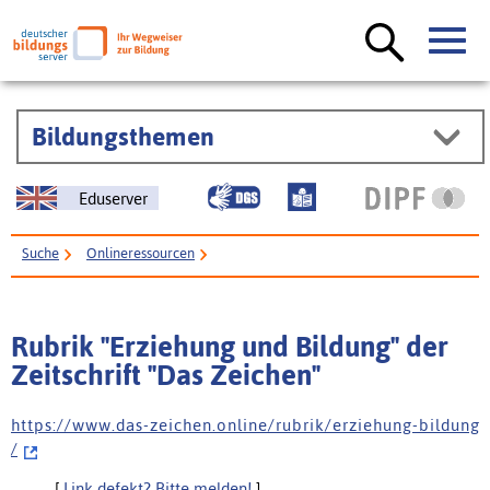
Bildungsthemen
Eduserver
Suche
Onlineressourcen
Rubrik "Erziehung und Bildung" der Zeitschrift "Das Zeichen"
Rubrik "Erziehung und Bildung" der
Zeitschrift "Das Zeichen"
h t t p s : / / w w w . d a s - z e i c h e n . o n l i n e / r u b r i k / e r z i e h u n g - b i l d u n g
/
[
Link defekt? Bitte melden!
]